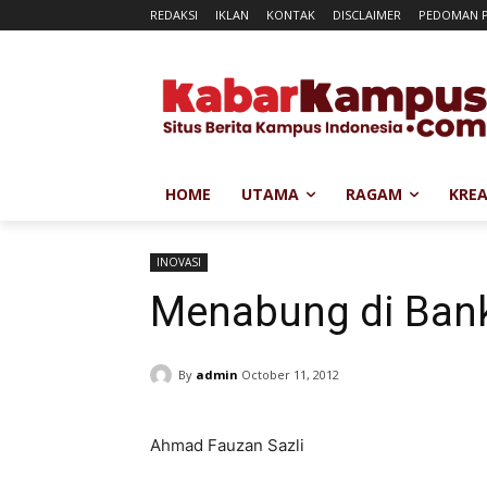
REDAKSI
IKLAN
KONTAK
DISCLAIMER
PEDOMAN P
HOME
UTAMA
RAGAM
KREA
INOVASI
Menabung di Ban
By
admin
October 11, 2012
Ahmad Fauzan Sazli