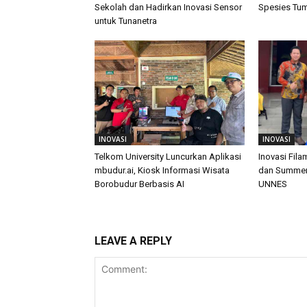
Sekolah dan Hadirkan Inovasi Sensor
Spesies Tu
untuk Tunanetra
INOVASI
INOVASI
Telkom University Luncurkan Aplikasi
Inovasi Fil
mbudur.ai, Kiosk Informasi Wisata
dan Summer 
Borobudur Berbasis AI
UNNES
LEAVE A REPLY