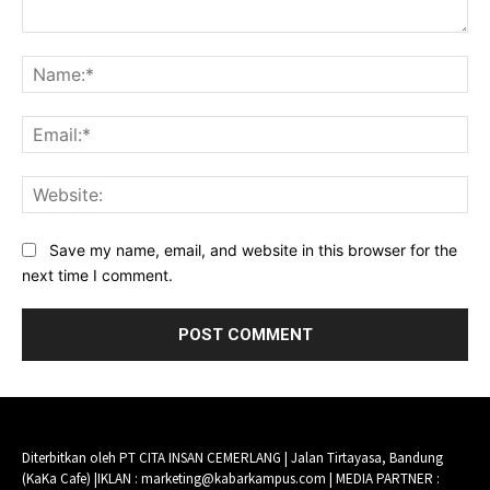
Comment:
Na
Ema
Web
Save my name, email, and website in this browser for the
next time I comment.
Diterbitkan oleh PT CITA INSAN CEMERLANG | Jalan Tirtayasa, Bandung
(KaKa Cafe) |IKLAN : marketing@kabarkampus.com | MEDIA PARTNER :