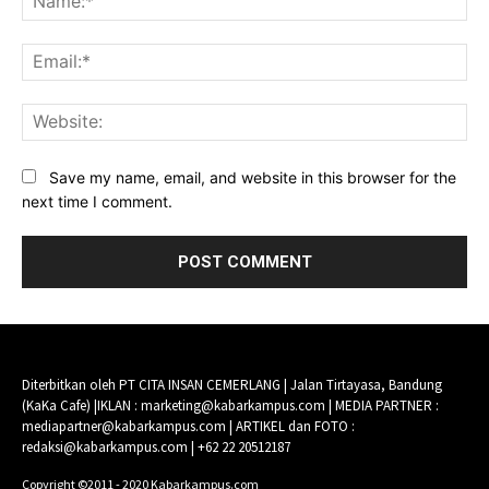
Ema
Web
Save my name, email, and website in this browser for the
next time I comment.
Diterbitkan oleh PT CITA INSAN CEMERLANG | Jalan Tirtayasa, Bandung
(KaKa Cafe) |IKLAN : marketing@kabarkampus.com | MEDIA PARTNER :
mediapartner@kabarkampus.com | ARTIKEL dan FOTO :
redaksi@kabarkampus.com | +62 22 20512187
Copyright ©2011 - 2020 Kabarkampus.com