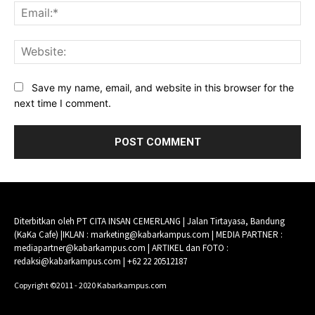
Ema
Web
Save my name, email, and website in this browser for the
next time I comment.
Diterbitkan oleh PT CITA INSAN CEMERLANG | Jalan Tirtayasa, Bandung
(KaKa Cafe) |IKLAN : marketing@kabarkampus.com | MEDIA PARTNER :
mediapartner@kabarkampus.com | ARTIKEL dan FOTO :
redaksi@kabarkampus.com | +62 22 20512187
Copyright ©2011 - 2020 Kabarkampus.com