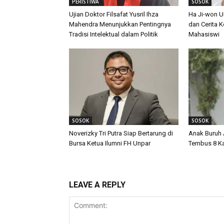
PERISTIWA
SOSOK
Ujian Doktor Filsafat Yusril Ihza
Ha Ji-won 
Mahendra Menunjukkan Pentingnya
dan Cerita 
Tradisi Intelektual dalam Politik
Mahasiswi
SOSOK
SOSOK
Noverizky Tri Putra Siap Bertarung di
Anak Buruh 
Bursa Ketua Ilumni FH Unpar
Tembus 8 K
LEAVE A REPLY