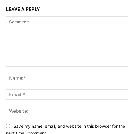
LEAVE A REPLY
Comment:
Na
Ema
Web
Save my name, email, and website in this browser for the
next time I comment.