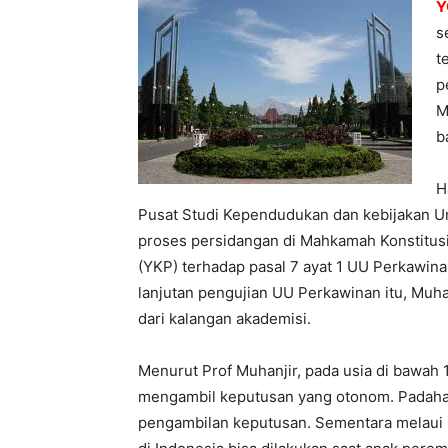
Y
s
t
p
M
b
H
Pusat Studi Kependudukan dan kebijakan Un
proses persidangan di Mahkamah Konstitus
(YKP) terhadap pasal 7 ayat 1 UU Perkawina
lanjutan pengujian UU Perkawinan itu, Muha
dari kalangan akademisi.
Menurut Prof Muhanjir, pada usia di bawah
mengambil keputusan yang otonom. Padaha
pengambilan keputusan. Sementara melaui 