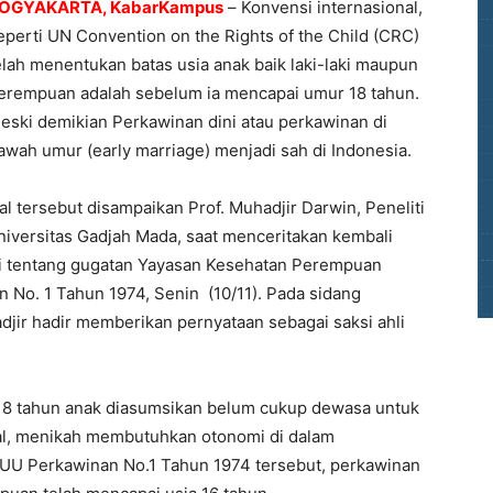
OGYAKARTA, KabarKampus
–
Konvensi internasional,
eperti UN Convention on the Rights of the Child (CRC)
elah menentukan batas usia anak baik laki-laki maupun
erempuan adalah sebelum ia mencapai umur 18 tahun.
eski demikian Perkawinan dini atau perkawinan di
awah umur (early marriage) menjadi sah di Indonesia.
al tersebut disampaikan Prof. Muhadjir Darwin, Peneliti
iversitas Gadjah Mada, saat menceritakan kembali
i tentang gugatan Yayasan Kesehatan Perempuan
n No. 1 Tahun 1974, Senin (10/11). Pada sidang
djir hadir memberikan pernyataan sebagai saksi ahli
 18 tahun anak diasumsikan belum cukup dewasa untuk
l, menikah membutuhkan otonomi di dalam
UU Perkawinan No.1 Tahun 1974 tersebut, perkawinan