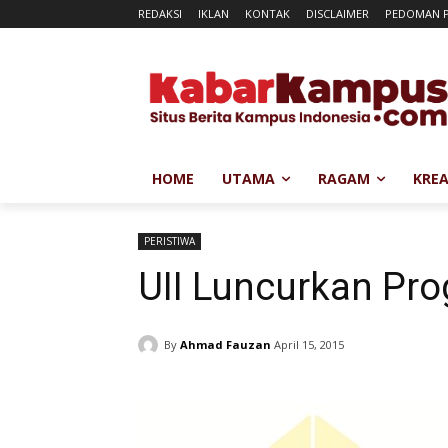
REDAKSI
IKLAN
KONTAK
DISCLAIMER
PEDOMAN P
HOME
UTAMA
RAGAM
KREA
PERISTIWA
UII Luncurkan Pr
By
Ahmad Fauzan
April 15, 2015