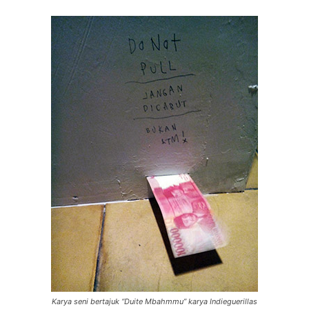
Karya seni bertajuk “Duite Mbahmmu” karya Indieguerillas