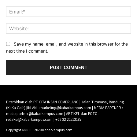
Ema
Web
Save my name, email, and website in this browser for the
next time I comment.
Diterbitkan oleh PT CITA INSAN CEMERLANG | Jalan Tirtayasa, Bandung
(KaKa Cafe) |IKLAN : marketing@kabarkampus.com | MEDIA PARTNER :
mediapartner@kabarkampus.com | ARTIKEL dan FOTO :
redaksi@kabarkampus.com | +62 22 20512187
Copyright ©2011 - 2020 Kabarkampus.com