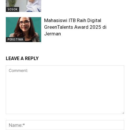
SOSOK
Mahasiswi ITB Raih Digital
GreenTalents Award 2025 di
Jerman
PERISTIWA
LEAVE A REPLY
Comment:
Na