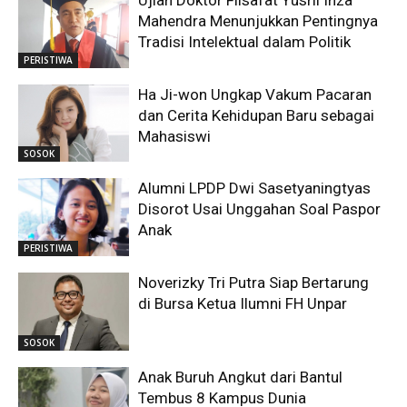
Ujian Doktor Filsafat Yusril Ihza
Mahendra Menunjukkan Pentingnya
Tradisi Intelektual dalam Politik
PERISTIWA
Ha Ji-won Ungkap Vakum Pacaran
dan Cerita Kehidupan Baru sebagai
Mahasiswi
SOSOK
Alumni LPDP Dwi Sasetyaningtyas
Disorot Usai Unggahan Soal Paspor
Anak
PERISTIWA
Noverizky Tri Putra Siap Bertarung
di Bursa Ketua Ilumni FH Unpar
SOSOK
Anak Buruh Angkut dari Bantul
Tembus 8 Kampus Dunia