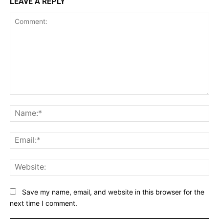
LEAVE A REPLY
Comment:
Na
Ema
Web
Save my name, email, and website in this browser for the
next time I comment.