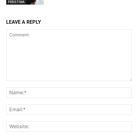
PERISTIWA
LEAVE A REPLY
Comment:
Na
Ema
Web