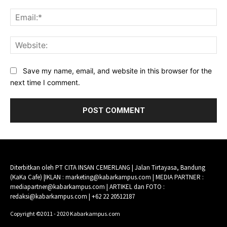
Ema
Web
Save my name, email, and website in this browser for the
next time I comment.
Diterbitkan oleh PT CITA INSAN CEMERLANG | Jalan Tirtayasa, Bandung
(KaKa Cafe) |IKLAN : marketing@kabarkampus.com | MEDIA PARTNER :
mediapartner@kabarkampus.com | ARTIKEL dan FOTO :
redaksi@kabarkampus.com | +62 22 20512187
Copyright ©2011 - 2020 Kabarkampus.com