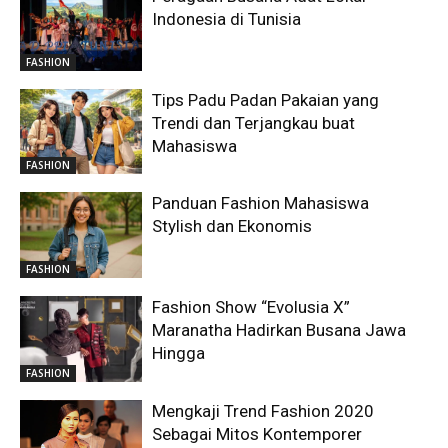
Indonesia di Tunisia
FASHION
Tips Padu Padan Pakaian yang
Trendi dan Terjangkau buat
Mahasiswa
FASHION
Panduan Fashion Mahasiswa
Stylish dan Ekonomis
FASHION
Fashion Show “Evolusia X”
Maranatha Hadirkan Busana Jawa
Hingga
FASHION
Mengkaji Trend Fashion 2020
Sebagai Mitos Kontemporer