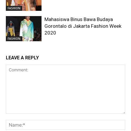
FASHION
Mahasiswa Binus Bawa Budaya
Gorontalo di Jakarta Fashion Week
2020
FASHION
LEAVE A REPLY
Comment:
Na