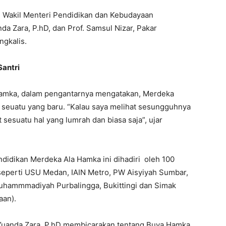
lal, Wakil Menteri Pendidikan dan Kebudayaan
 Zara, P.hD, dan Prof. Samsul Nizar, Pakar
ngkalis.
Santri
 Hamka, dalam pengantarnya mengatakan, Merdeka
i seuatu yang baru. “Kalau saya melihat sesungguhnya
t sesuatu hal yang lumrah dan biasa saja”, ujar
idikan Merdeka Ala Hamka ini dihadiri oleh 100
 seperti USU Medan, IAIN Metro, PW Aisyiyah Sumbar,
hammmadiyah Purbalingga, Bukittingi dan Simak
aan).
uanda Zara, P.hD membicarakan tentang Buya Hamka