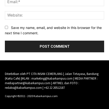
Ema
Web
Save my name, email, and website in this browser for the
next time I comment.
Diterbitkan oleh PT CITA INSAN CEMERLANG | Jalan Tirtayasa, Bandung
(KaKa Cafe) |IKLAN : marketing@kabarkampus.com | MEDIA PARTNER :
mediapartner@kabarkampus.com | ARTIKEL dan FOTO :
redaksi@kabarkampus.com | +62 22 20512187
Copyright ©2011 - 2020 Kabarkampus.com