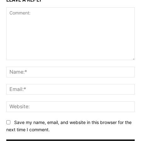
Comment:
Na
Ema
Web
Save my name, email, and website in this browser for the
next time I comment.