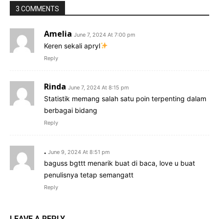
3 COMMENTS
Amelia
June 7, 2024 At 7:00 pm
Keren sekali apryl
Reply
Rinda
June 7, 2024 At 8:15 pm
Statistik memang salah satu poin terpenting dalam
berbagai bidang
Reply
.
June 9, 2024 At 8:51 pm
baguss bgttt menarik buat di baca, love u buat
penulisnya tetap semangatt
Reply
LEAVE A REPLY