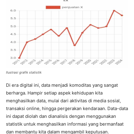
Ilustrasi grafik statistik
Di era digital ini, data menjadi komoditas yang sangat
berharga. Hampir setiap aspek kehidupan kita
menghasilkan data, mulai dari aktivitas di media sosial,
transaksi online, hingga pergerakan kendaraan. Data-data
ini dapat diolah dan dianalisis dengan menggunakan
statistik untuk menghasilkan informasi yang bermanfaat
dan membantu kita dalam mengambil keputusan.