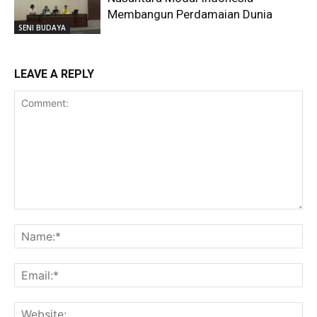
Membangun Perdamaian Dunia
SENI BUDAYA
LEAVE A REPLY
Comment:
Na
Ema
Web