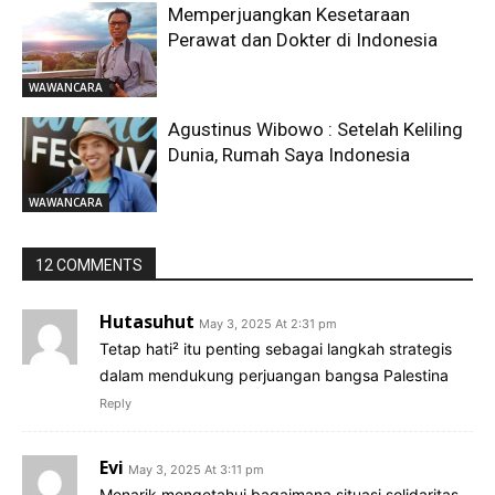
Memperjuangkan Kesetaraan
Perawat dan Dokter di Indonesia
WAWANCARA
Agustinus Wibowo : Setelah Keliling
Dunia, Rumah Saya Indonesia
WAWANCARA
12 COMMENTS
Hutasuhut
May 3, 2025 At 2:31 pm
Tetap hati² itu penting sebagai langkah strategis
dalam mendukung perjuangan bangsa Palestina
Reply
Evi
May 3, 2025 At 3:11 pm
Menarik mengetahui bagaimana situasi solidaritas