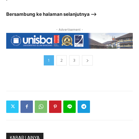
Bersambung ke halaman selanjutnya –>
- Advertisement -
1
2
3
KABAR LAINYA