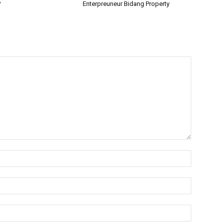
?
Enterpreuneur Bidang Property
Name:*
Email:*
Website: