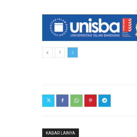
-
1
2
KABAR LAINYA