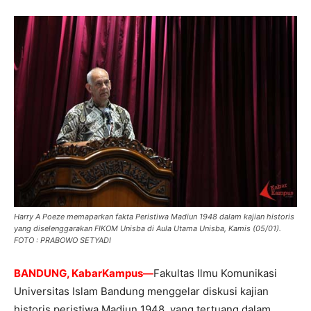
Harry A Poeze memaparkan fakta Peristiwa Madiun 1948 dalam kajian historis
yang diselenggarakan FIKOM Unisba di Aula Utama Unisba, Kamis (05/01).
FOTO : PRABOWO SETYADI
BANDUNG, KabarKampus—
Fakultas Ilmu Komunikasi
Universitas Islam Bandung menggelar diskusi kajian
historis peristiwa Madiun 1948, yang tertuang dalam