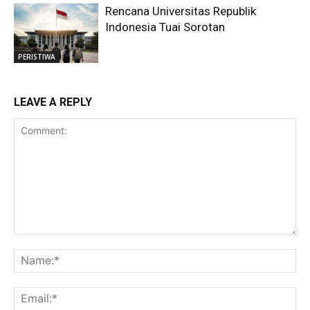
Rencana Universitas Republik
Indonesia Tuai Sorotan
PERISTIWA
LEAVE A REPLY
Comment:
Na
Ema