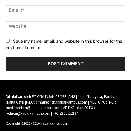
Ema
Web
Save my name, email, and website in this browser for the
next time I comment.
Diterbitkan oleh PT CITA INSAN CEMERLANG | Jalan Tirtayasa, Bandung
(KaKa Cafe) |IKLAN : marketing@kabarkampus.com | MEDIA PARTNER :
mediapartner@kabarkampus.com | ARTIKEL dan FOTO :
redaksi@kabarkampus.com | +62 22 20512187
Copyright ©2011 - 2020 Kabarkampus.com