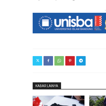
-
KABAR LAINYA