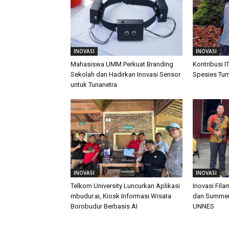
INOVASI
INOVASI
Mahasiswa UMM Perkuat Branding
Kontribusi I
Sekolah dan Hadirkan Inovasi Sensor
Spesies Tu
untuk Tunanetra
INOVASI
INOVASI
Telkom University Luncurkan Aplikasi
Inovasi Fil
mbudur.ai, Kiosk Informasi Wisata
dan Summer 
Borobudur Berbasis AI
UNNES