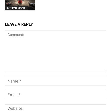
INTERNASIONAL
LEAVE A REPLY
Comment:
Na
Ema
Web