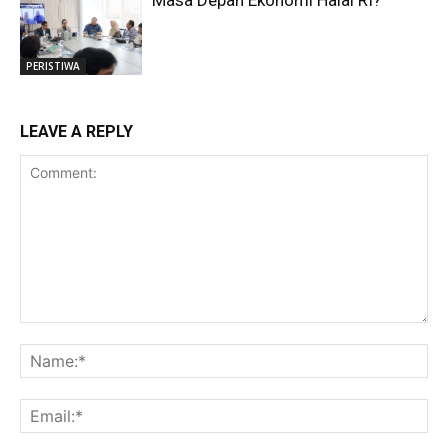
Masa Depan Ekonomi Halal RI?
PERISTIWA
LEAVE A REPLY
Comment:
Na
Ema