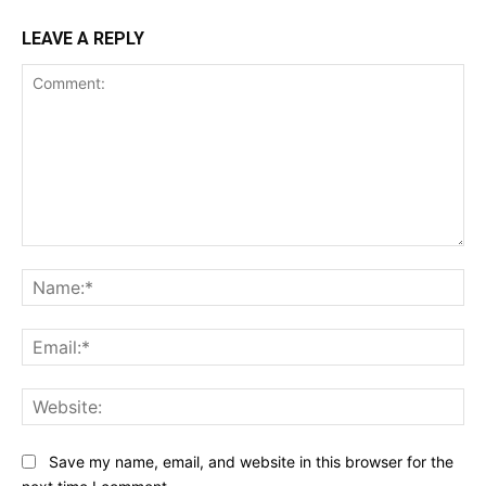
LEAVE A REPLY
Comment:
Na
Ema
Web
Save my name, email, and website in this browser for the
next time I comment.