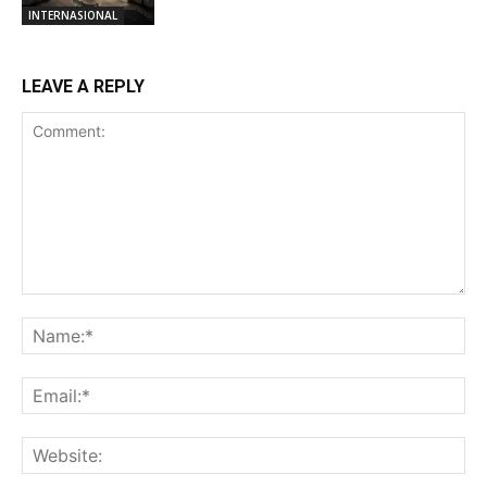
INTERNASIONAL
LEAVE A REPLY
Comment:
Na
Ema
Web