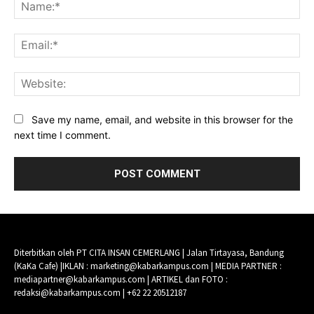
Na
Ema
Web
Save my name, email, and website in this browser for the
next time I comment.
Diterbitkan oleh PT CITA INSAN CEMERLANG | Jalan Tirtayasa, Bandung
(KaKa Cafe) |IKLAN : marketing@kabarkampus.com | MEDIA PARTNER :
mediapartner@kabarkampus.com | ARTIKEL dan FOTO :
redaksi@kabarkampus.com | +62 22 20512187