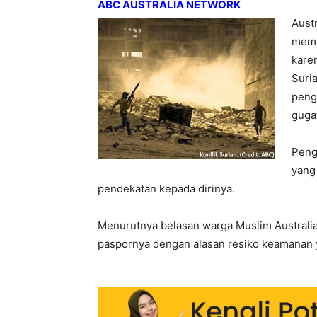
ABC AUSTRALIA NETWORK
Austr
memb
karen
Suri
peng
guga
Peng
yang
pendekatan kepada dirinya.
Menurutnya belasan warga Muslim Australia
paspornya dengan alasan resiko keamanan 
-