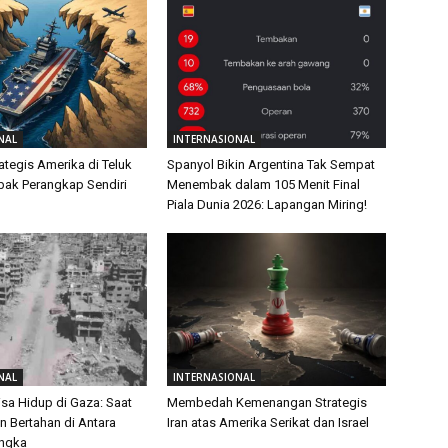
NAL
INTERNASIONAL
ategis Amerika di Teluk
Spanyol Bikin Argentina Tak Sempat
ebak Perangkap Sendiri
Menembak dalam 105 Menit Final
Piala Dunia 2026: Lapangan Miring!
NAL
INTERNASIONAL
isa Hidup di Gaza: Saat
Membedah Kemenangan Strategis
 Bertahan di Antara
Iran atas Amerika Serikat dan Israel
Angka