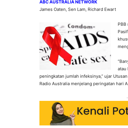
ABC AUSTRALIA NETWORK
James Oaten, Sen Lam, Richard Ewart
PBB 
Pasif
khus
meng
“Ban
atau 
peningkatan jumlah infeksinya,” ujar Utus
Radio Australia menjelang peringatan hari 
-