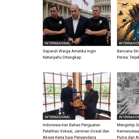
INTERNASIONAL
INTERNASIO
Separuh Warga Amerika Ingin
Bencana Str
Netanyahu Ditangkap
Persia: Terj
INTERNASIONAL
INTERNASIO
Indonesia-Iran Bahas Penguatan
Mengintip S
Pelatihan Vokasi, Jaminan Sosial dan
Kemanusiaan
Akses Kerja bagi Penyandang
Puing dan 