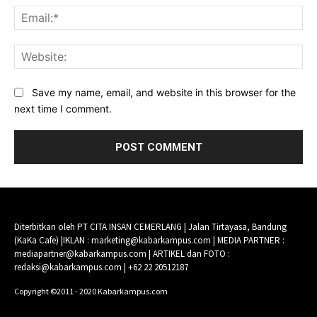
Ema
Web
Save my name, email, and website in this browser for the
next time I comment.
Diterbitkan oleh PT CITA INSAN CEMERLANG | Jalan Tirtayasa, Bandung
(KaKa Cafe) |IKLAN : marketing@kabarkampus.com | MEDIA PARTNER :
mediapartner@kabarkampus.com | ARTIKEL dan FOTO :
redaksi@kabarkampus.com | +62 22 20512187
Copyright ©2011 - 2020 Kabarkampus.com