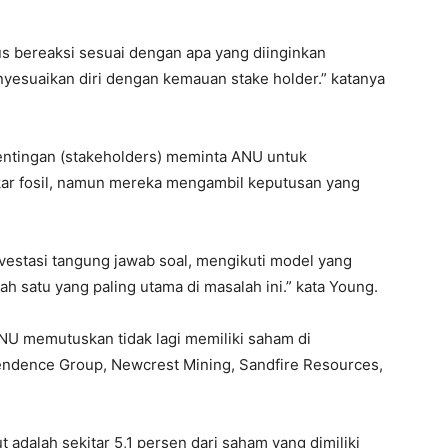
us bereaksi sesuai dengan apa yang diinginkan
enyesuaikan diri dengan kemauan stake holder.” katanya
ntingan (stakeholders) meminta ANU untuk
kar fosil, namun mereka mengambil keputusan yang
estasi tangung jawab soal, mengikuti model yang
h satu yang paling utama di masalah ini.” kata Young.
NU memutuskan tidak lagi memiliki saham di
endence Group, Newcrest Mining, Sandfire Resources,
adalah sekitar 5,1 persen dari saham yang dimiliki