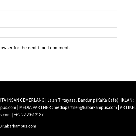
Email:*
Website:
rowser for the next time I comment.
CITA INSAN CEMERLANG | Jalan Tirtayasa, Bandung (KaKa Cafe) |IKLAN :
us.com | MEDIA PARTNER : mediapartner@kabarkampus.com | ARTIKEL
.com | +62 22 20512187
20 Kabarkampus.com