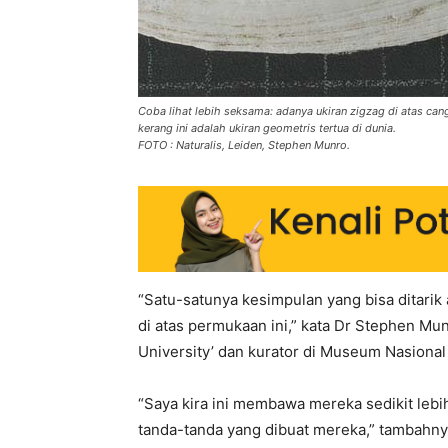
Coba lihat lebih seksama: adanya ukiran zigzag di atas ca
kerang ini adalah ukiran geometris tertua di dunia.
FOTO : Naturalis, Leiden, Stephen Munro.
“Satu-satunya kesimpulan yang bisa ditar
di atas permukaan ini,” kata Dr Stephen Mun
University’ dan kurator di Museum Nasional 
“Saya kira ini membawa mereka sedikit lebih
tanda-tanda yang dibuat mereka,” tambahny