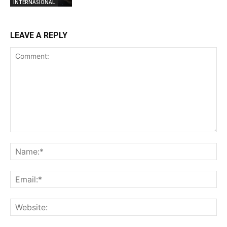
INTERNASIONAL
LEAVE A REPLY
Comment:
Na
Ema
Web