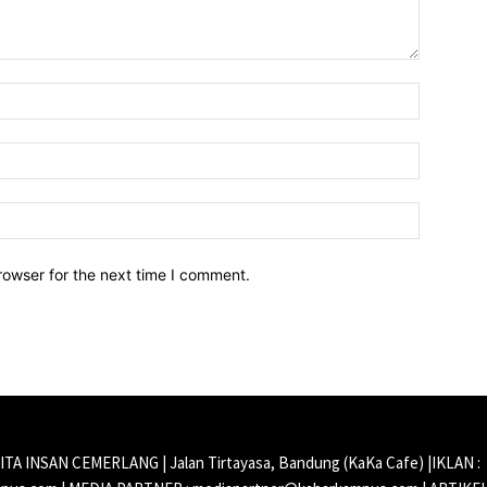
Name:*
Email:*
Website:
rowser for the next time I comment.
CITA INSAN CEMERLANG | Jalan Tirtayasa, Bandung (KaKa Cafe) |IKLAN :