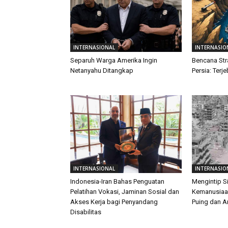
INTERNASIONAL
INTERNASIO
Separuh Warga Amerika Ingin
Bencana Str
Netanyahu Ditangkap
Persia: Terj
INTERNASIONAL
INTERNASIO
Indonesia-Iran Bahas Penguatan
Mengintip S
Pelatihan Vokasi, Jaminan Sosial dan
Kemanusiaan
Akses Kerja bagi Penyandang
Puing dan 
Disabilitas