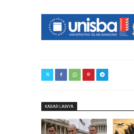
-
KABAR LAINYA