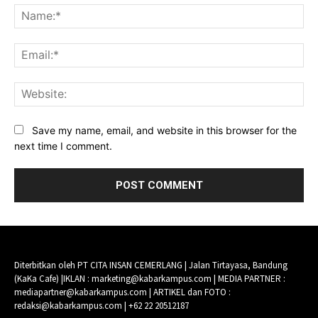
Na
Ema
Web
Save my name, email, and website in this browser for the
next time I comment.
Diterbitkan oleh PT CITA INSAN CEMERLANG | Jalan Tirtayasa, Bandung
(KaKa Cafe) |IKLAN : marketing@kabarkampus.com | MEDIA PARTNER :
mediapartner@kabarkampus.com | ARTIKEL dan FOTO :
redaksi@kabarkampus.com | +62 22 20512187