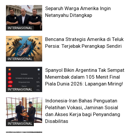
Separuh Warga Amerika Ingin
Netanyahu Ditangkap
INTERNASIONAL
Bencana Strategis Amerika di Teluk
Persia: Terjebak Perangkap Sendiri
INTERNASIONAL
Spanyol Bikin Argentina Tak Sempat
Menembak dalam 105 Menit Final
Piala Dunia 2026: Lapangan Miring!
INTERNASIONAL
Indonesia-Iran Bahas Penguatan
Pelatihan Vokasi, Jaminan Sosial
dan Akses Kerja bagi Penyandang
Disabilitas
INTERNASIONAL