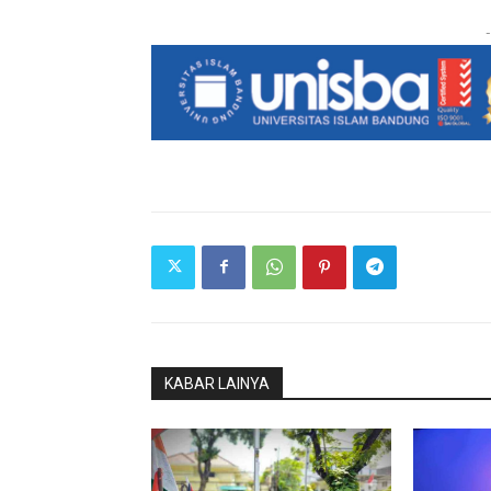
-
KABAR LAINYA