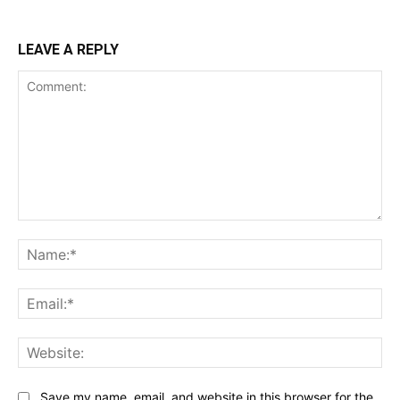
LEAVE A REPLY
Comment:
Na
Ema
Web
Save my name, email, and website in this browser for the