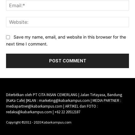
Ema
Web
Save my name, email, and website in this browser for the
next time I comment.
Diterbitkan oleh PT CITA INSAN CEMERLANG | Jalan Tirtayasa, Bandung
(KaKa Cafe) |IKLAN : marketing@kabarkampus.com | MEDIA PARTNER :
mediapartner@kabarkampus.com | ARTIKEL dan FOTO :
redaksi@kabarkampus.com | +62 22 20512187
Copyright ©2011 - 2020 Kabarkampus.com