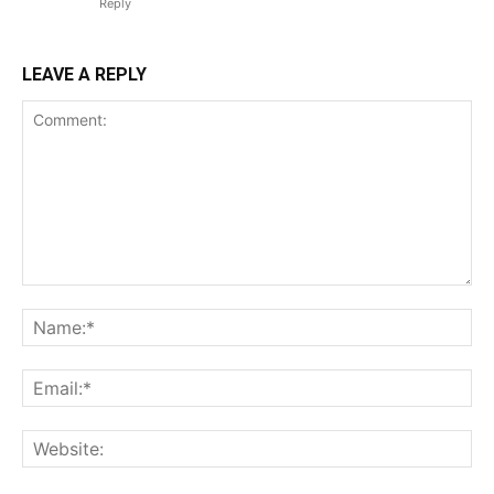
Reply
LEAVE A REPLY
Comment:
Na
Ema
Web