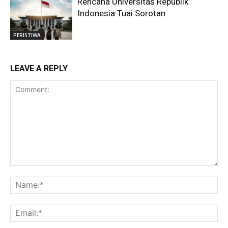
Rencana Universitas Republik
Indonesia Tuai Sorotan
PERISTIWA
LEAVE A REPLY
Comment:
Na
Ema