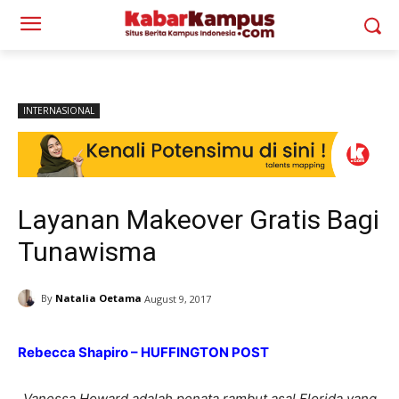
INTERNASIONAL
Layanan Makeover Gratis Bagi
Tunawisma
By
Natalia Oetama
August 9, 2017
Rebecca Shapiro – HUFFINGTON POST
Vanessa Howard adalah penata rambut asal Florida yang