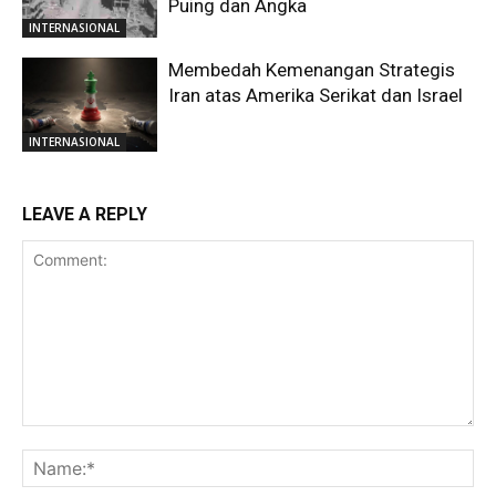
Puing dan Angka
INTERNASIONAL
Membedah Kemenangan Strategis
Iran atas Amerika Serikat dan Israel
INTERNASIONAL
LEAVE A REPLY
Comment:
Na