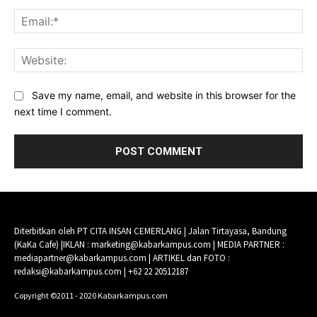
Ema
Web
Save my name, email, and website in this browser for the
next time I comment.
Diterbitkan oleh PT CITA INSAN CEMERLANG | Jalan Tirtayasa, Bandung
(KaKa Cafe) |IKLAN : marketing@kabarkampus.com | MEDIA PARTNER :
mediapartner@kabarkampus.com | ARTIKEL dan FOTO :
redaksi@kabarkampus.com | +62 22 20512187
Copyright ©2011 - 2020 Kabarkampus.com