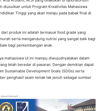
 Rita Arbianti, M.Si yang dilakukan di laboratorium
ngah diusulkan untuk Program Kreativitas Mahasiswa
didikan Tinggi yang akan melaju pada babak final di
dari produk ini adalah termasuk food grade yang
h murah serta mengandung nutrisi yang sangat baik bagi
 baik bagi perkembangan anak.
rya mahasiswa UI ini mampu diwujudnyatakan dalam
 yang telah beredar di pasaran. Dengan demikian dapat
m Sustainable Development Goals (SDGs) serta
er penghasil asam lemak tak jenuh sebagai sumber
 Advertisement -