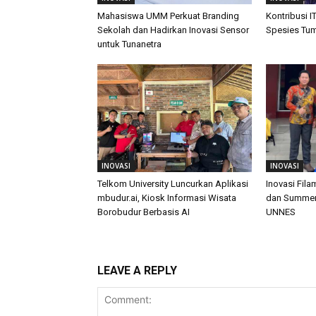
Mahasiswa UMM Perkuat Branding
Kontribusi I
Sekolah dan Hadirkan Inovasi Sensor
Spesies Tu
untuk Tunanetra
INOVASI
INOVASI
Telkom University Luncurkan Aplikasi
Inovasi Fil
mbudur.ai, Kiosk Informasi Wisata
dan Summer 
Borobudur Berbasis AI
UNNES
LEAVE A REPLY