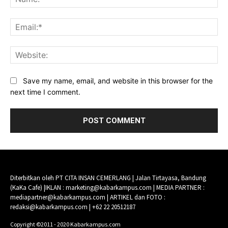
Ema
Web
Save my name, email, and website in this browser for the
next time I comment.
Diterbitkan oleh PT CITA INSAN CEMERLANG | Jalan Tirtayasa, Bandung
(KaKa Cafe) |IKLAN : marketing@kabarkampus.com | MEDIA PARTNER :
mediapartner@kabarkampus.com | ARTIKEL dan FOTO :
redaksi@kabarkampus.com | +62 22 20512187
Copyright ©2011 - 2020 Kabarkampus.com