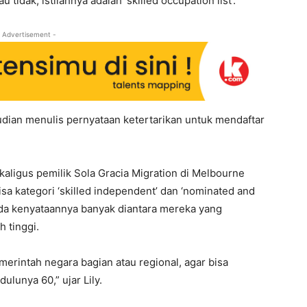
 tidak, istilahnya adalah ‘skilled occupation list’.
 Advertisement -
dian menulis pernyataan ketertarikan untuk mendaftar
ekaligus pemilik Sola Gracia Migration di Melbourne
sa kategori ‘skilled independent’ dan ‘nominated and
pada kenyataannya banyak diantara mereka yang
h tinggi.
erintah negara bagian atau regional, agar bisa
lunya 60,” ujar Lily.