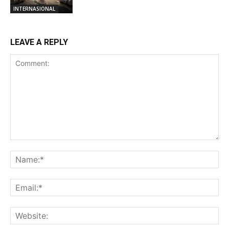
INTERNASIONAL
LEAVE A REPLY
Comment:
Na
Ema
Web