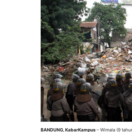
BANDUNG, KabarKampus
– Wimala (9 tahu