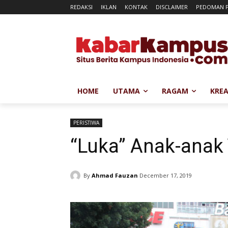
REDAKSI
IKLAN
KONTAK
DISCLAIMER
PEDOMAN P
HOME
UTAMA
RAGAM
KREA
PERISTIWA
“Luka” Anak-anak
By
Ahmad Fauzan
December 17, 2019