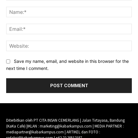
Comment:
Na
Ema
Web
Save my name, email, and website in this browser for the
next time I comment.
Diterbitkan oleh PT CITA INSAN CEMERLANG | Jalan Tirtayasa, Bandung
(KaKa Cafe) |IKLAN : marketing@kabarkampus.com | MEDIA PARTNER :
mediapartner@kabarkampus.com | ARTIKEL dan FOTO :
redaksi@kabarkampus.com | +62 22 20512187