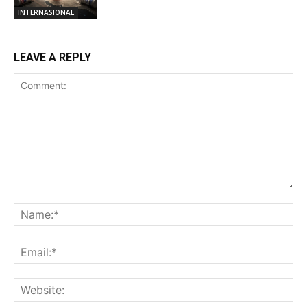
INTERNASIONAL
LEAVE A REPLY
Comment:
Na
Ema
Web